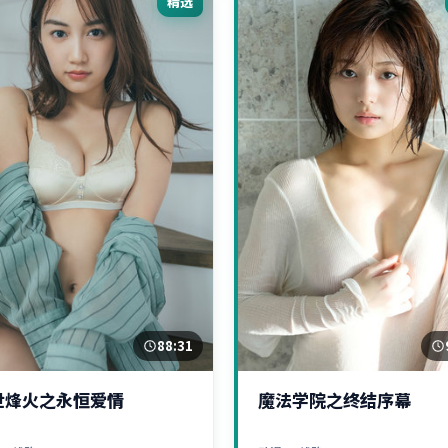
精选
88:31
世烽火之永恒爱情
魔法学院之终结序幕