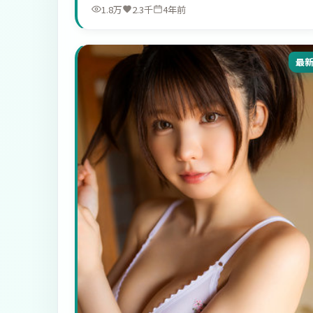
1.8万
2.3千
4年前
最