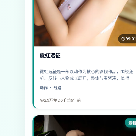
99:0
霓虹远征
霓虹远征是一部以动作为核心的影视作品，围绕危
机、反转与人物成长展开，整体节奏紧凑，值得推
荐观看。
动作
· 线路
2.9万
2.6千
6年前
最