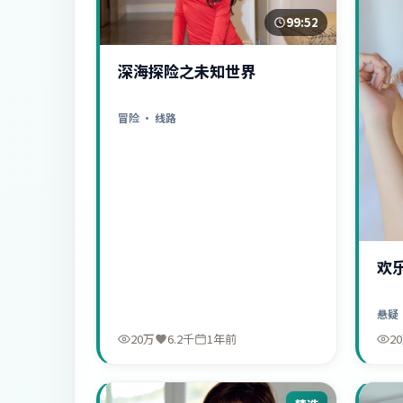
99:52
深海探险之未知世界
冒险
· 线路
欢
悬疑
20万
6.2千
1年前
2