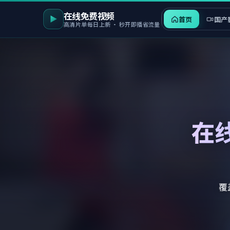
在线免费视频
首页
国产
高清片单每日上新 · 秒开即播省流量
在
覆