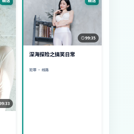
精选
精选
99:35
深海探险之搞笑日常
犯罪
· 线路
99:33