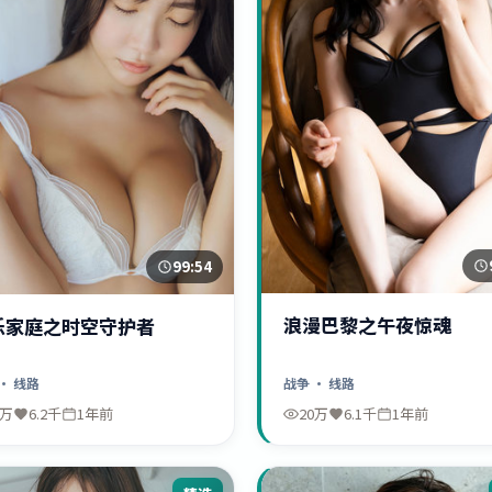
99:54
浪漫巴黎之午夜惊魂
乐家庭之时空守护者
战争
· 线路
· 线路
0万
6.2千
1年前
20万
6.1千
1年前