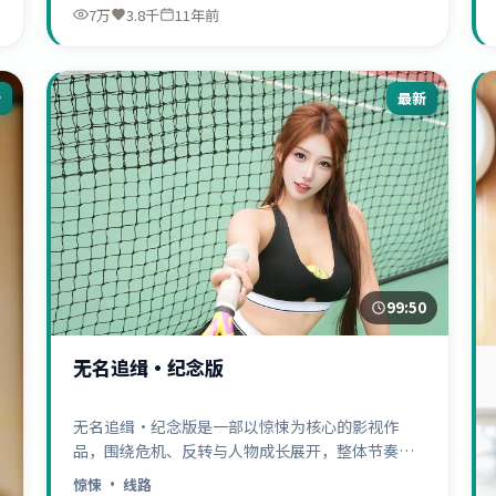
7万
3.8千
11年前
新
最新
99:50
无名追缉·纪念版
无名追缉·纪念版是一部以惊悚为核心的影视作
品，围绕危机、反转与人物成长展开，整体节奏紧
凑，值得推荐观看。
惊悚
· 线路