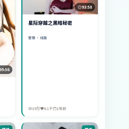
93:58
星际穿越之黑暗秘密
爱情
· 线路
99:56
19万
6.1千
1年前