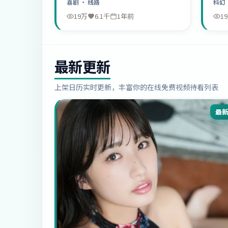
喜剧
· 线路
科幻
19万
6.1千
1年前
1
最新更新
上架日历实时更新，丰富你的在线免费视频待看列表
最