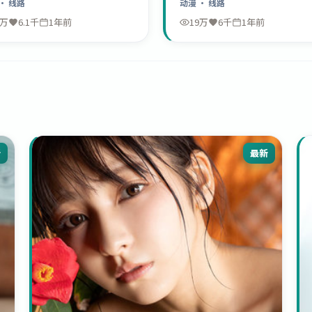
· 线路
动漫
· 线路
9万
6.1千
1年前
19万
6千
1年前
新
最新