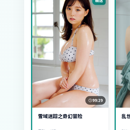
精选
99:29
雪域迷踪之奇幻冒险
乱